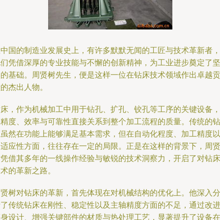
在中国的制造业发展史上，有许多默默无闻的工匠与技术革新者
他们凭借深厚的专业技能与不懈的创新精神，为工业进步奠定了
实的基础。周贤树先生，便是这样一位在钻床技术领域作出卓越
献的杰出人物。
钻床，作为机械加工中用于钻孔、扩孔、铰孔等工序的关键设备
其精度、效率与可靠性直接关系到整个加工流程的质量。传统的
床虽然在功能上能够满足基本需求，但在自动化程度、加工精度
及适应性方面，往往存在一定的局限。正是在这样的背景下，周
树凭借其多年的一线操作经验与敏锐的技术洞察力，开启了对钻
技术的革新之路。
周贤树对钻床的革新，首先体现在对机械结构的优化上。他深入
析了传统钻床在刚性、稳定性以及主轴精度方面的不足，通过改
床身设计、增强关键部件的材质与热处理工艺，显著提升了设备