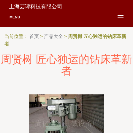
上海芸谭科技有限公司
MENU
当前位置：
首页
>
产品大全
>
周贤树 匠心独运的钻床革新
者
周贤树 匠心独运的钻床革新
者