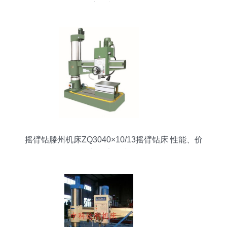
摇臂钻为例的深思
摇臂钻滕州机床ZQ3040×10/13摇臂钻床 性能、价
格与厂家深度解析