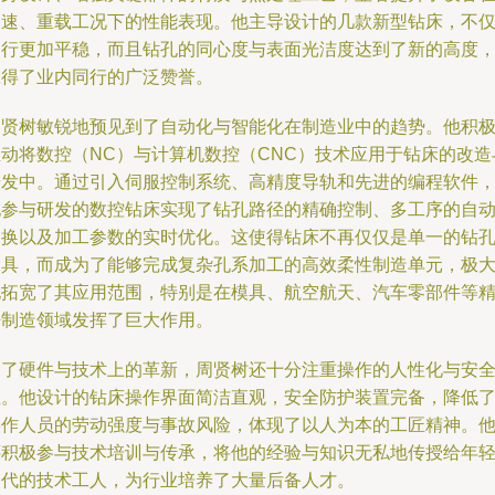
高速、重载工况下的性能表现。他主导设计的几款新型钻床，不
运行更加平稳，而且钻孔的同心度与表面光洁度达到了新的高度
赢得了业内同行的广泛赞誉。
周贤树敏锐地预见到了自动化与智能化在制造业中的趋势。他积
推动将数控（NC）与计算机数控（CNC）技术应用于钻床的改造
研发中。通过引入伺服控制系统、高精度导轨和先进的编程软件
他参与研发的数控钻床实现了钻孔路径的精确控制、多工序的自
切换以及加工参数的实时优化。这使得钻床不再仅仅是单一的钻
工具，而成为了能够完成复杂孔系加工的高效柔性制造单元，极
地拓宽了其应用范围，特别是在模具、航空航天、汽车零部件等
密制造领域发挥了巨大作用。
除了硬件与技术上的革新，周贤树还十分注重操作的人性化与安
性。他设计的钻床操作界面简洁直观，安全防护装置完备，降低
操作人员的劳动强度与事故风险，体现了以人为本的工匠精神。
还积极参与技术培训与传承，将他的经验与知识无私地传授给年
一代的技术工人，为行业培养了大量后备人才。