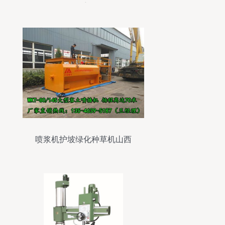
手
喷浆机护坡绿化种草机山西