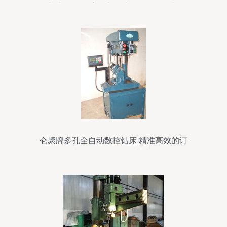
型加大行程摇臂钻床 核心属性、价格与图
片详解
仑聚牌多孔全自动数控钻床 精准高效的订
制化智能钻孔解决方案