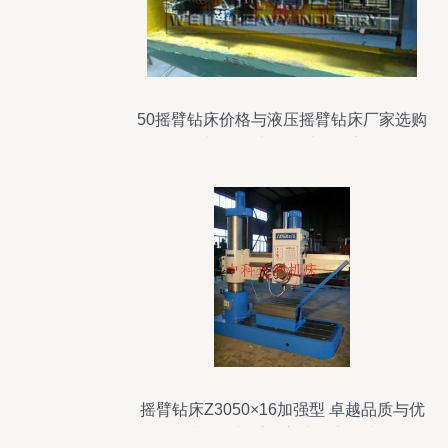
50摇臂钻床价格与液压摇臂钻床厂家选购
指南 如何找到合适的钻床？
摇臂钻床Z3050×16加强型 卓越品质与优
质服务并重的立式钻床优选