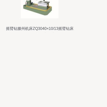
摇臂钻滕州机床ZQ3040×10/13摇臂钻床
性能、价格与厂家深度解析