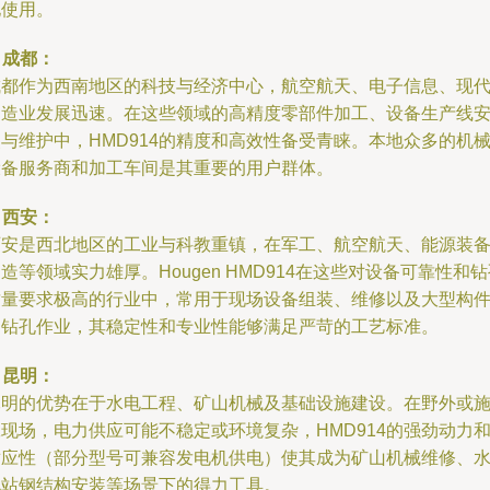
地使用。
. 成都：
成都作为西南地区的科技与经济中心，航空航天、电子信息、现
制造业发展迅速。在这些领域的高精度零部件加工、设备生产线
与维护中，HMD914的精度和高效性备受青睐。本地众多的机
设备服务商和加工车间是其重要的用户群体。
. 西安：
西安是西北地区的工业与科教重镇，在军工、航空航天、能源装
造等领域实力雄厚。Hougen HMD914在这些对设备可靠性和
质量要求极高的行业中，常用于现场设备组装、维修以及大型构
的钻孔作业，其稳定性和专业性能够满足严苛的工艺标准。
. 昆明：
昆明的优势在于水电工程、矿山机械及基础设施建设。在野外或
现场，电力供应可能不稳定或环境复杂，HMD914的强劲动力
适应性（部分型号可兼容发电机供电）使其成为矿山机械维修、
电站钢结构安装等场景下的得力工具。