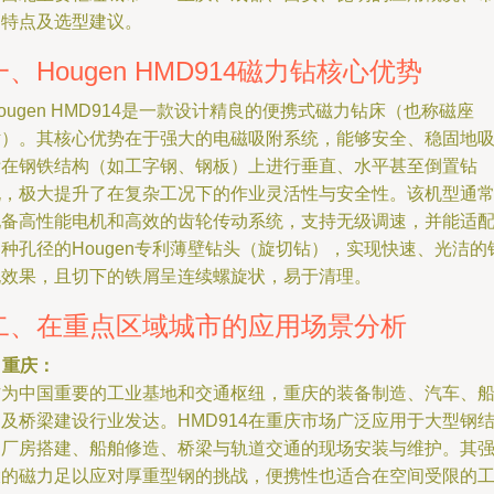
场特点及选型建议。
一、Hougen HMD914磁力钻核心优势
ougen HMD914是一款设计精良的便携式磁力钻床（也称磁座
钻）。其核心优势在于强大的电磁吸附系统，能够安全、稳固地
附在钢铁结构（如工字钢、钢板）上进行垂直、水平甚至倒置钻
孔，极大提升了在复杂工况下的作业灵活性与安全性。该机型通
配备高性能电机和高效的齿轮传动系统，支持无级调速，并能适
种孔径的Hougen专利薄壁钻头（旋切钻），实现快速、光洁的
孔效果，且切下的铁屑呈连续螺旋状，易于清理。
二、在重点区域城市的应用场景分析
. 重庆：
作为中国重要的工业基地和交通枢纽，重庆的装备制造、汽车、
及桥梁建设行业发达。HMD914在重庆市场广泛应用于大型钢
构厂房搭建、船舶修造、桥梁与轨道交通的现场安装与维护。其
大的磁力足以应对厚重型钢的挑战，便携性也适合在空间受限的